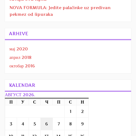
NOVA FORMULA: Jedite palačinke uz predivan
pekmez od šipuraka
ARHIVE
мај 2020
април 2018
октобар 2016
KALENDAR
АВГУСТ 2026.
П
У
С
Ч
П
С
Н
1
2
3
4
5
6
7
8
9