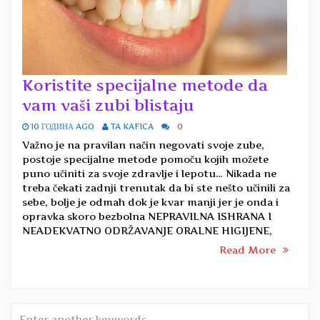
Koristite specijalne metode da
vam vaši zubi blistaju
10 ГОДИНА AGO
TA KAFICA
0
Važno je na pravilan način negovati svoje zube,
postoje specijalne metode pomoču kojih možete
puno učiniti za svoje zdravlje i lepotu… Nikada ne
treba čekati zadnji trenutak da bi ste nešto učinili za
sebe, bolje je odmah dok je kvar manji jer je onda i
opravka skoro bezbolna NEPRAVILNA ISHRANA I
NEADEKVATNO ODRŽAVANJE ORALNE HIGIJENE,
Read More