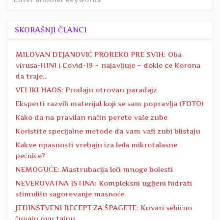
SKORAŠNJI ČLANCI
MILOVAN DEJANOVIĆ PROREKO PRE SVIH: Oba
virusa-H1N1 i Covid-19 – najavljuje – dokle ce Korona
da traje…
VELIKI HAOS: Prodaju otrovan paradajz
Eksperti razvili materijal koji se sam popravlja (FOTO)
Kako da na pravilan način perete vaše zube
Koristite specijalne metode da vam vaši zubi blistaju
Kakve opasnosti vrebaju iza leđa mikrotalasne
pećnice?
NEMOGUĆE: Mastrubacija leči mnoge bolesti
NEVEROVATNA ISTINA: Kompleksni ugljeni hidrati
stimulišu sagorevanje masnoće
JEDINSTVENI RECEPT ZA ŠPAGETE: Kuvari sebično
čuvaju ovu tajnu