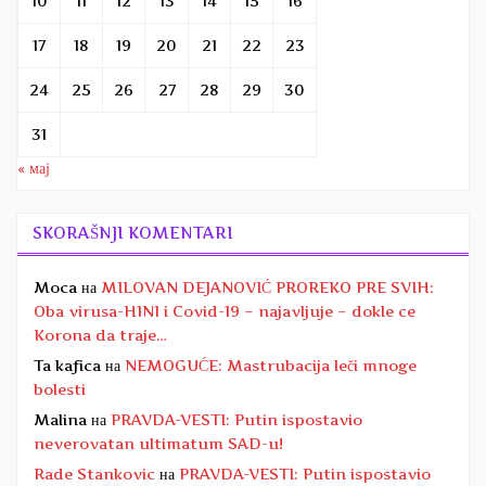
10
11
12
13
14
15
16
17
18
19
20
21
22
23
24
25
26
27
28
29
30
31
« мај
SKORAŠNJI KOMENTARI
Moca
на
MILOVAN DEJANOVIĆ PROREKO PRE SVIH:
Oba virusa-H1N1 i Covid-19 – najavljuje – dokle ce
Korona da traje…
Ta kafica
на
NEMOGUĆE: Mastrubacija leči mnoge
bolesti
Malina
на
PRAVDA-VESTI: Putin ispostavio
neverovatan ultimatum SAD-u!
Rade Stankovic
на
PRAVDA-VESTI: Putin ispostavio