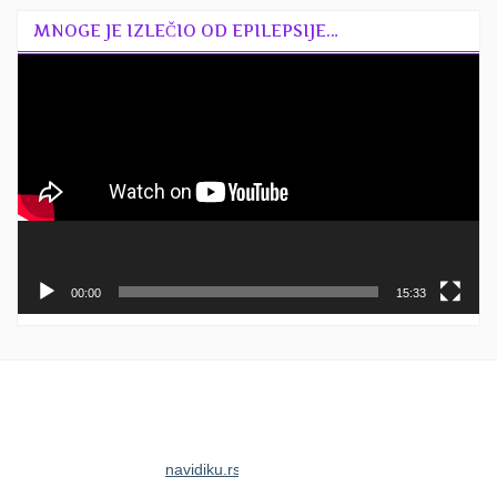
MNOGE JE IZLEČIO OD EPILEPSIJE…
Прегледач
видео
записа
00:00
15:33