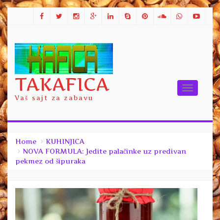
TAKAFICA
Toggle
Vaš sajt za zabavu
navigati
Home
KUHINJICA
NOVA FORMULA: Jedite palačinke uz predivan
pekmez od šipuraka