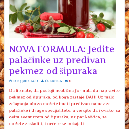
NOVA FORMULA: Jedite
palačinke uz predivan
pekmez od šipuraka
10 ГОДИНА AGO
TA KAFICA
0
Da li znate, da postoji neobična formula da napravite
pekmez od šipuraka, od koga zastaje DAH! Uz malo
zalaganja ubrzo možete imati predivan namaz za
palačinke i druge specijalitete, a verujte da i ovako sa
ovim svemircem od šipuraka, uz par kašičica, se
možete zasladiti, i nećete se pokajati