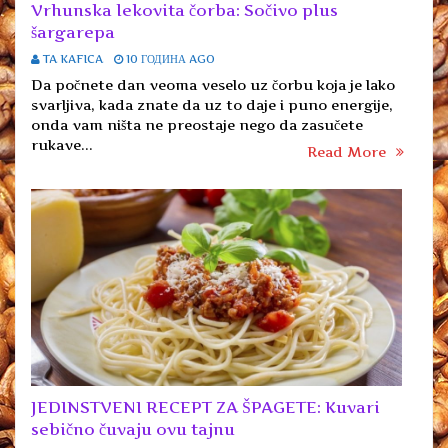
Vrhunska lekovita čorba: Sočivo plus
šargarepa
TA KAFICA
10 ГОДИНА AGO
Da počnete dan veoma veselo uz čorbu koja je lako
svarljiva, kada znate da uz to daje i puno energije,
onda vam ništa ne preostaje nego da zasučete
rukave...
Read More
JEDINSTVENI RECEPT ZA ŠPAGETE: Kuvari
sebično čuvaju ovu tajnu