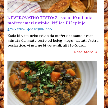
NEVEROVATNO TESTO: Za samo 10 minuta
možete imati uštipke, kiflice ili lepinje
TA KAFICA
10 ГОДИНА AGO
Kada bi vam neko rekao da možete za samo deset
minuta da imate testo od kojeg mogu nastati ekstra
poslastice, vi mu ne bi verovali, ali i to čudo...
Read More