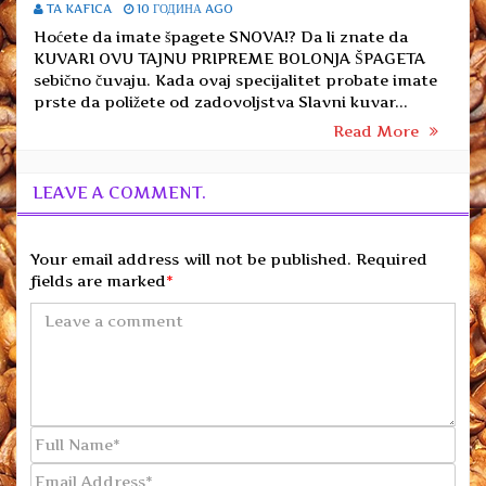
TA KAFICA
10 ГОДИНА AGO
Hoćete da imate špagete SNOVA!? Da li znate da
KUVARI OVU TAJNU PRIPREME BOLONJA ŠPAGETA
sebično čuvaju. Kada ovaj specijalitet probate imate
prste da poližete od zadovoljstva Slavni kuvar...
Read More
LEAVE A COMMENT.
Your email address will not be published. Required
fields are marked
*