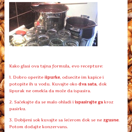
Kako glasi ova tajna formula, evo recepture:
1. Dobro operite
šipurke
, odsecite im kapice i
potopite ih u vodu. Kuvajte oko
dva sata
, dok
šipurak ne omekša da može da ispasira.
2. Sačekajte da se malo ohladi i
ispasirajte ga
kroz
pasirku.
3. Dobijeni sok kuvajte sa šećerom dok se ne
zgusne
.
Potom dodajte konzervans.