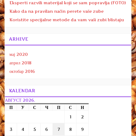
Eksperti razvili materijal koji se sam popravlja (FOTO)
Kako da na pravilan način perete vaše zube
Koristite specijalne metode da vam vaši zubi blistaju
ARHIVE
мај 2020
април 2018
октобар 2016
KALENDAR
АВГУСТ 2026.
П
У
С
Ч
П
С
Н
1
2
3
4
5
6
7
8
9