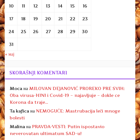
10
11
12
13
14
15
16
17
18
19
20
21
22
23
24
25
26
27
28
29
30
31
« мај
SKORAŠNJI KOMENTARI
Moca
на
MILOVAN DEJANOVIĆ PROREKO PRE SVIH:
Oba virusa-H1N1 i Covid-19 – najavljuje – dokle ce
Korona da traje…
Ta kafica
на
NEMOGUĆE: Mastrubacija leči mnoge
bolesti
Malina
на
PRAVDA-VESTI: Putin ispostavio
neverovatan ultimatum SAD-u!