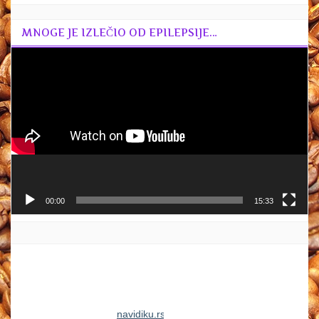
MNOGE JE IZLEČIO OD EPILEPSIJE…
Прегледач
видео
записа
00:00
15:33