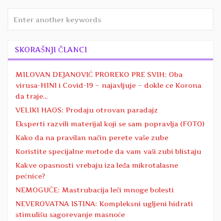
SKORAŠNJI ČLANCI
MILOVAN DEJANOVIĆ PROREKO PRE SVIH: Oba
virusa-H1N1 i Covid-19 – najavljuje – dokle ce Korona
da traje…
VELIKI HAOS: Prodaju otrovan paradajz
Eksperti razvili materijal koji se sam popravlja (FOTO)
Kako da na pravilan način perete vaše zube
Koristite specijalne metode da vam vaši zubi blistaju
Kakve opasnosti vrebaju iza leđa mikrotalasne
pećnice?
NEMOGUĆE: Mastrubacija leči mnoge bolesti
NEVEROVATNA ISTINA: Kompleksni ugljeni hidrati
stimulišu sagorevanje masnoće