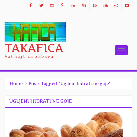
TAKAFICA
Toggle
Vaš sajt za zabavu
naviga
Home
Posts tagged "Ugljeni hidrati ne goje"
UGLJENI HIDRATI NE GOJE