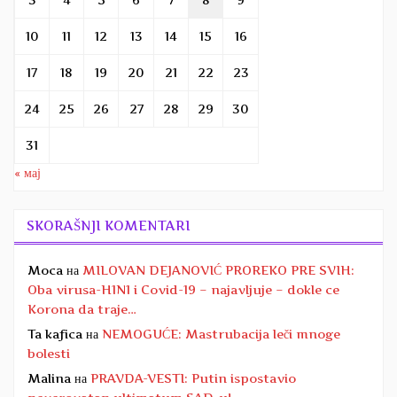
10
11
12
13
14
15
16
17
18
19
20
21
22
23
24
25
26
27
28
29
30
31
« мај
SKORAŠNJI KOMENTARI
Moca
на
MILOVAN DEJANOVIĆ PROREKO PRE SVIH:
Oba virusa-H1N1 i Covid-19 – najavljuje – dokle ce
Korona da traje…
Ta kafica
на
NEMOGUĆE: Mastrubacija leči mnoge
bolesti
Malina
на
PRAVDA-VESTI: Putin ispostavio