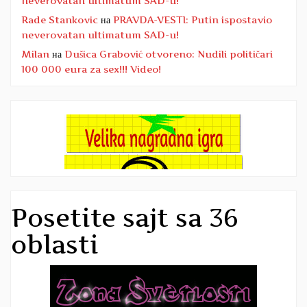
neverovatan ultimatum SAD-u!
Rade Stankovic
на
PRAVDA-VESTI: Putin ispostavio
neverovatan ultimatum SAD-u!
Milan
на
Dušica Grabović otvoreno: Nudili političari
100 000 eura za sex!!! Video!
Posetite sajt sa 36
oblasti