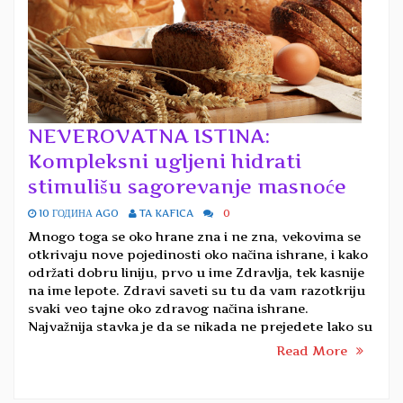
NEVEROVATNA ISTINA:
Kompleksni ugljeni hidrati
stimulišu sagorevanje masnoće
10 ГОДИНА AGO
TA KAFICA
0
Mnogo toga se oko hrane zna i ne zna, vekovima se
otkrivaju nove pojedinosti oko načina ishrane, i kako
održati dobru liniju, prvo u ime Zdravlja, tek kasnije
na ime lepote. Zdravi saveti su tu da vam razotkriju
svaki veo tajne oko zdravog načina ishrane.
Najvažnija stavka je da se nikada ne prejedete Iako su
Read More