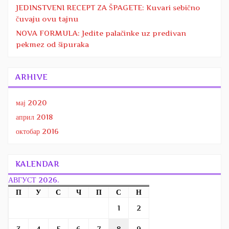
JEDINSTVENI RECEPT ZA ŠPAGETE: Kuvari sebično
čuvaju ovu tajnu
NOVA FORMULA: Jedite palačinke uz predivan
pekmez od šipuraka
ARHIVE
мај 2020
април 2018
октобар 2016
KALENDAR
АВГУСТ 2026.
П
У
С
Ч
П
С
Н
1
2
3
4
5
6
7
8
9