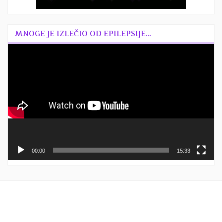
MNOGE JE IZLEČIO OD EPILEPSIJE…
Прегледач
видео
записа
00:00
15:33