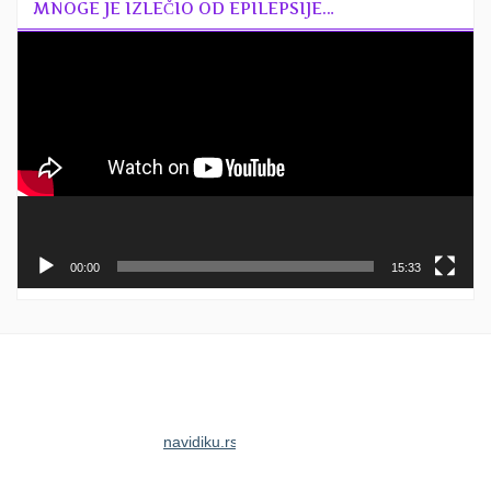
MNOGE JE IZLEČIO OD EPILEPSIJE…
Прегледач
видео
записа
00:00
15:33