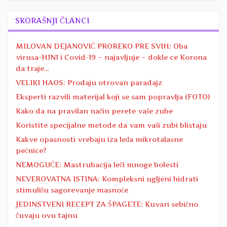
SKORAŠNJI ČLANCI
MILOVAN DEJANOVIĆ PROREKO PRE SVIH: Oba
virusa-H1N1 i Covid-19 – najavljuje – dokle ce Korona
da traje…
VELIKI HAOS: Prodaju otrovan paradajz
Eksperti razvili materijal koji se sam popravlja (FOTO)
Kako da na pravilan način perete vaše zube
Koristite specijalne metode da vam vaši zubi blistaju
Kakve opasnosti vrebaju iza leđa mikrotalasne
pećnice?
NEMOGUĆE: Mastrubacija leči mnoge bolesti
NEVEROVATNA ISTINA: Kompleksni ugljeni hidrati
stimulišu sagorevanje masnoće
JEDINSTVENI RECEPT ZA ŠPAGETE: Kuvari sebično
čuvaju ovu tajnu