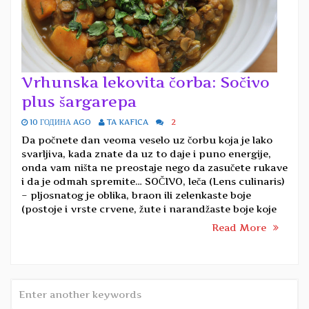
Vrhunska lekovita čorba: Sočivo
plus šargarepa
10 ГОДИНА AGO
TA KAFICA
2
Da počnete dan veoma veselo uz čorbu koja je lako
svarljiva, kada znate da uz to daje i puno energije,
onda vam ništa ne preostaje nego da zasučete rukave
i da je odmah spremite… SOČIVO, leča (Lens culinaris)
– pljosnatog je oblika, braon ili zelenkaste boje
(postoje i vrste crvene, žute i narandžaste boje koje
Read More