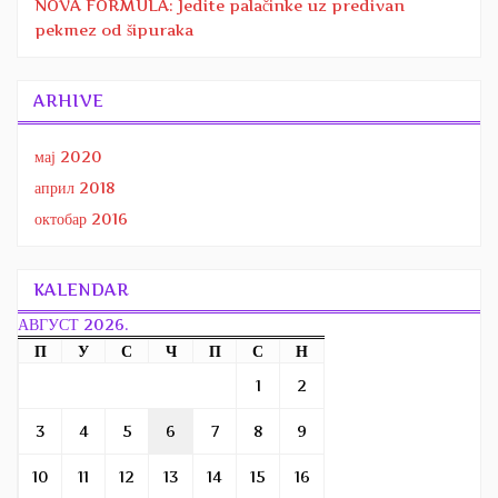
NOVA FORMULA: Jedite palačinke uz predivan
pekmez od šipuraka
ARHIVE
мај 2020
април 2018
октобар 2016
KALENDAR
АВГУСТ 2026.
П
У
С
Ч
П
С
Н
1
2
3
4
5
6
7
8
9
10
11
12
13
14
15
16