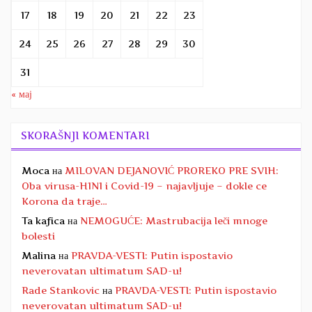
17
18
19
20
21
22
23
24
25
26
27
28
29
30
31
« мај
SKORAŠNJI KOMENTARI
Moca
на
MILOVAN DEJANOVIĆ PROREKO PRE SVIH:
Oba virusa-H1N1 i Covid-19 – najavljuje – dokle ce
Korona da traje…
Ta kafica
на
NEMOGUĆE: Mastrubacija leči mnoge
bolesti
Malina
на
PRAVDA-VESTI: Putin ispostavio
neverovatan ultimatum SAD-u!
Rade Stankovic
на
PRAVDA-VESTI: Putin ispostavio
neverovatan ultimatum SAD-u!